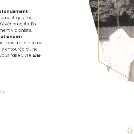
profondément
llement que j’ai
 d’événements. En
ment violoniste,
motions en
ont des traits qui me
uis entourée d’une
vous faire vivre
une
ce