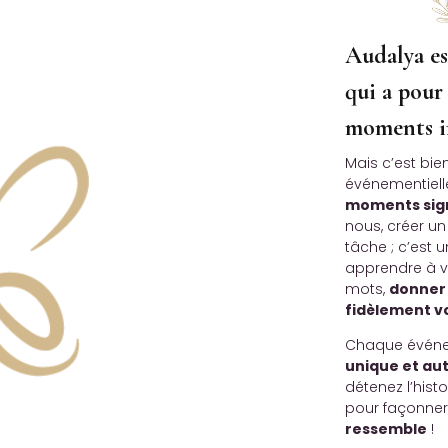
Audalya es
qui a pour
moments im
Mais c’est bi
événementiell
moments sign
nous, créer un
tâche ; c’est
apprendre à v
mots,
donner 
fidèlement vo
Chaque événem
unique et au
détenez l’hist
pour façonne
ressemble
!