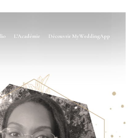
lio
L’Académie
Découvrir MyWeddingApp