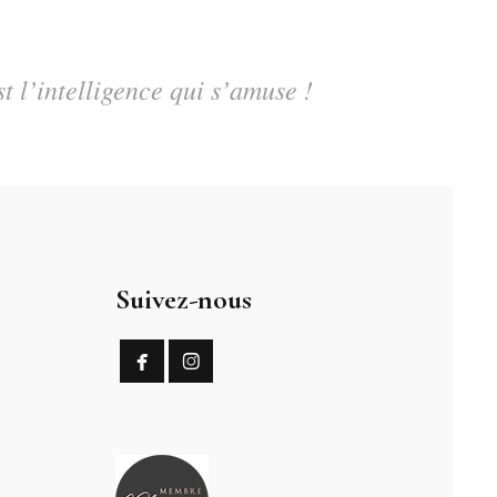
st l’intelligence qui s’amuse !
Suivez-nous

