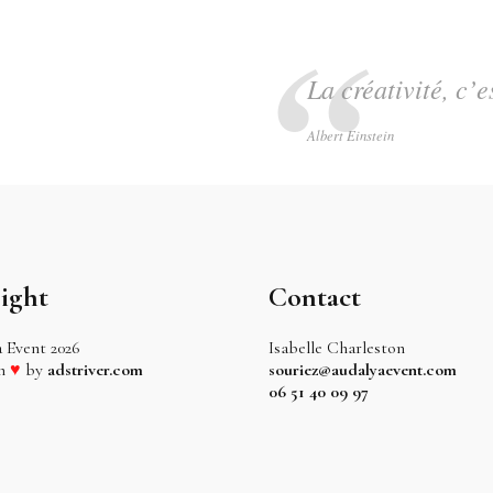
La créativité, c’e
Albert Einstein
ight
Contact
a Event
2026
Isabelle Charleston
th
♥
by
adstriver.com
souriez@audalyaevent.com
06 51 40 09 97