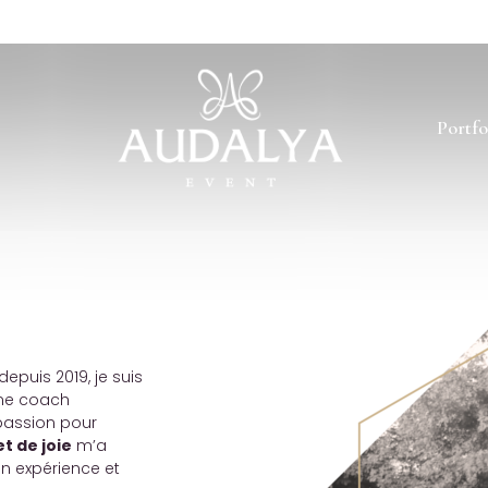
Portfo
depuis 2019, je suis
une coach
passion pour
 de joie
m’a
on expérience et