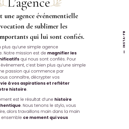
L’agence
t une agence événementielle
 vocation de sublimer les
INSTA-FB
portants qui lui sont confiés.
en plus qu’une simple agence
e. Notre mission est de
magnifier les
ificatifs
qui nous sont confiés. Pour
 événement, c’est bien plus qu’une simple
 une passion qui commence par
ous connaître, décrypter vos
vie à vos aspirations et refléter
tre histoire
.
ent est le résultat d’une
histoire
thentique
. Nous tenons le stylo, vous
oire, alors travaillons main dans la main
r ensemble
ce moment qui vous