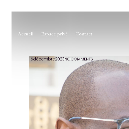
Accueil
Espace privé
Contact
15
décembre
2023
NO
COMMENTS