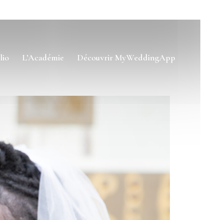
lio
L’Académie
Découvrir MyWeddingApp