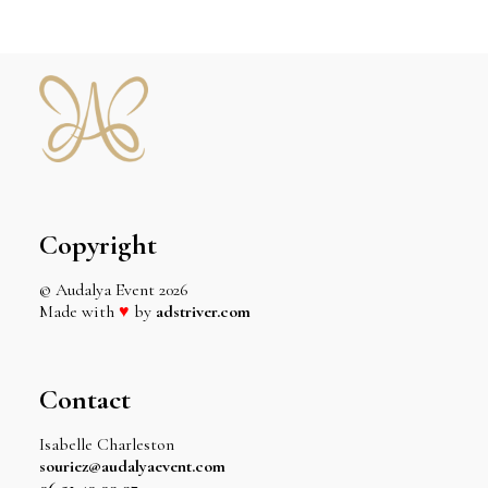
Copyright
© Audalya Event
2026
Made with
♥
by
adstriver.com
Contact
Isabelle Charleston
souriez@audalyaevent.com
06 51 40 09 97